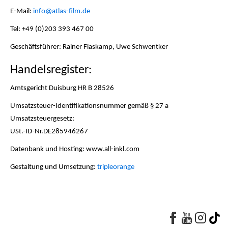
E-Mail:
info@atlas-film.de
Tel: +49 (0)203 393 467 00
Geschäftsführer: Rainer Flaskamp, Uwe Schwentker
Handelsregister:
Amtsgericht Duisburg HR B 28526
Umsatzsteuer-Identifikationsnummer gemäß § 27 a
Umsatzsteuergesetz:
USt.-ID-Nr.DE285946267
Datenbank und Hosting: www.all-inkl.com
Gestaltung und Umsetzung:
tripleorange
Faceboo
Youtu
Yo