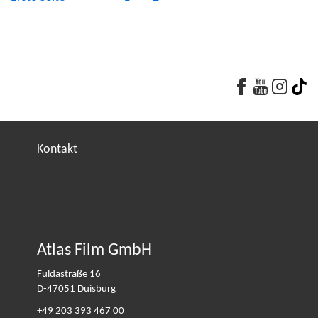
Faceboo
Youtu
Yo
Kontakt
Atlas Film GmbH
Fuldastraße 16
D-47051
Duisburg
+49 203 393 467 00