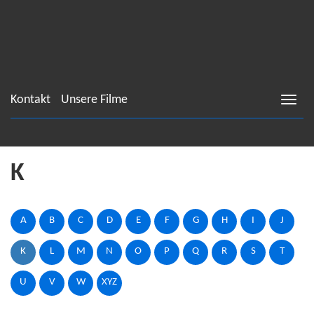
Kontakt
Unsere Filme
K
A
B
C
D
E
F
G
H
I
J
K
L
M
N
O
P
Q
R
S
T
U
V
W
XYZ