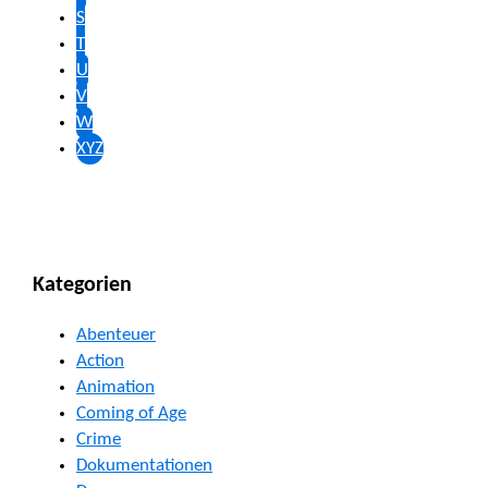
S
T
U
V
W
XYZ
Kategorien
Abenteuer
Action
Animation
Coming of Age
Crime
Dokumentationen