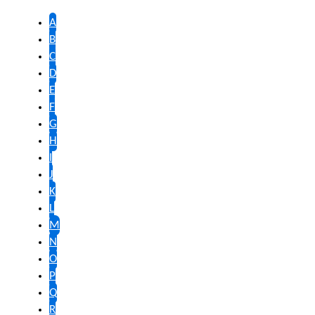
A
B
C
D
E
F
G
H
I
J
K
L
M
N
O
P
Q
R