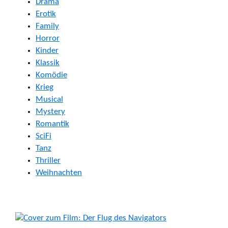
Drama
Erotik
Family
Horror
Kinder
Klassik
Komödie
Krieg
Musical
Mystery
Romantik
SciFi
Tanz
Thriller
Weihnachten